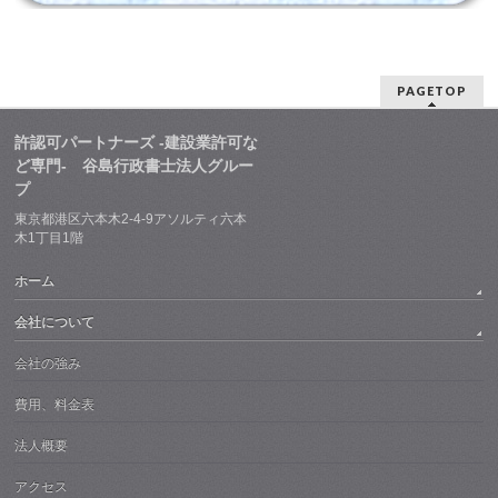
PAGETOP
許認可パートナーズ -建設業許可な
ど専門- 谷島行政書士法人グルー
プ
東京都港区六本木2-4-9アソルティ六本
木1丁目1階
ホーム
会社について
会社の強み
費用、料金表
法人概要
アクセス