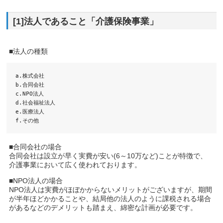
[1]法人であること「介護保険事業」
■法人の種類
a.株式会社

b.合同会社

c.NPO法人

d.社会福祉法人

e.医療法人

f.その他
■合同会社の場合
合同会社は設立が早く実費が安い(6～10万など)ことが特徴で、
介護事業において広く使われております。
■NPO法人の場合
NPO法人は実費がほぼかからないメリットがございますが、期間
が半年ほどかかることや、結局他の法人のように課税される場合
があるなどのデメリットも踏まえ、綿密な計画が必要です。